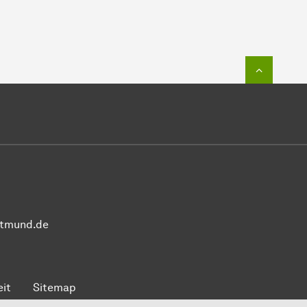
Zum Seit
rtmund.de
eit
Sitemap